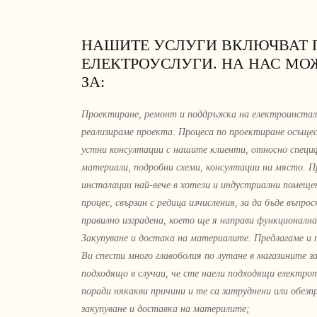
НАШИТЕ УСЛУГИ ВКЛЮЧВАТ 
ЕЛЕКТРОУСЛУГИ. НА НАС МОЖ
ЗА:
Проектиране, ремонт и поддръжка на електроинсталац
реализираме проекта. Процеса по проектиране осъще
устни консултации с нашите клиенти, относно спец
материали, подробни схеми, консултации на място. 
инсталации най-вече в хотели и индустриални помещ
процес, свързан с редица изчисления, за да бъде въпр
правилно изградена, което ще я направи функционална 
Закупуване и достака на материалите. Предлагаме и 
Ви спести много главоболия по лутане в магазините з
подходящо в случаи, че сте наели подходящи електро
поради някакви причини и те са затруднени или обез
закупуване и доставка на материлите;