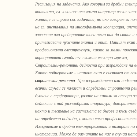
Реализация на задачата. Ако говорим за дребни елект
контакти, ел. ключове или лампа например всеки зап
женаще се справи със задачата, но ако говорим за п
на ел. инсталация на многофамилна кооперация, инст
заведение или предприятие това няма как да стане и е
притежавате нужните знания и опит. Нашият екип п
професионални електроуслуги, както за малки проект
корпоративни сгради със сложни електро мрежи;
Строителни-ремонтни дейности при изграждане на ел
Както подчертахме – нашият екип е съставен от вс
строителни ремонти
. При изграждането или подмяна
всички случаи се налагат и определени строителни р
дупчене с перфоратори, рязане на канали за отвори 
дейности с най-разнообразна апаратура, довършителн
както и тестване на системата за бъгове и къси съед
на определени подходи, с които само професионалисти
Извършваме и дребни електроремонти и намиране на по
инсталации. Може да разчитате на нас в случаи като 