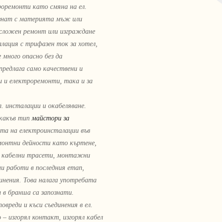
роремонти като смяна на ел.
ознат с материята мъж или
о-сложен ремонт или изграждане
алация с трифазен ток за хотел,
 много опасно без да
редлага само качествени и
и и електроремонти, така и за
. инсталации и окабеляване.
якакъв тип
майстори за
та на електроинсталации във
емонтни дейности като къртене,
за кабелни трасети, монтажни
и работи в последния етап,
инения. Това налага употребата
 в бранша са запознати.
вреди и къси съединения в ел.
– изгорял контакт, изгорял кабел