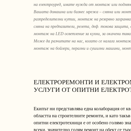
на електроуред, имате нужда от монтаж или подмяна 
Вашата домашна или бизнес мрежа – смяна или монт
разпределителни кутии, монтаж на резервно захранв
смяна на предпазители, релета, деф. токова защита,
монтаж на LED осветление за кухни, за окачени тава
Може да разчитате на нас, когато се налага монтаж
монтаж на бойлери, перални и сушилни машини, монт
ЕЛЕКТРОРЕМОНТИ И ЕЛЕКТР
УСЛУГИ ОТ ОПИТНИ ЕЛЕКТР
Екипът ни представлява една колаборация от 
областта на строителните ремонти, и като такъв
опитни електротехници е от особено голямо зн
всеки, значително голям ремонт на обект се тър