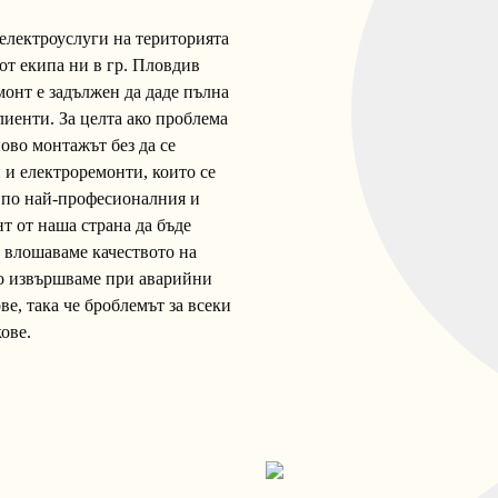
електроуслуги на територията
от екипа ни в гр. Пловдив
онт е задължен да даде пълна
лиенти. За целта ако проблема
ово монтажът без да се
 и електроремонти, които се
 по най-професионалния и
т от наша страна да бъде
а влошаваме качеството на
то извършваме при аварийни
е, така че броблемът за всеки
ове.