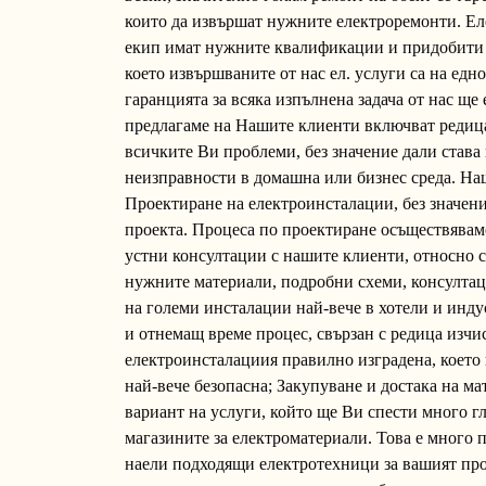
които да извършат нужните електроремонти. Е
екип имат нужните квалификации и придобити 
което извършваните от нас ел. услуги са на ед
гаранцията за всяка изпълнена задача от нас ще 
предлагаме на Нашите клиенти включват редица
всичките Ви проблеми, без значение дали става
неизправности в домашна или бизнес среда. На
Проектиране на електроинсталации, без значен
проекта. Процеса по проектиране осъществявам
устни консултации с нашите клиенти, относно 
нужните материали, подробни схеми, консултац
на големи инсталации най-вече в хотели и инд
и отнемащ време процес, свързан с редица изчис
електроинсталациия правилно изградена, което
най-вече безопасна; Закупуване и достака на ма
вариант на услуги, който ще Ви спести много г
магазините за електроматериали. Това е много п
наели подходящи електротехници за вашият про