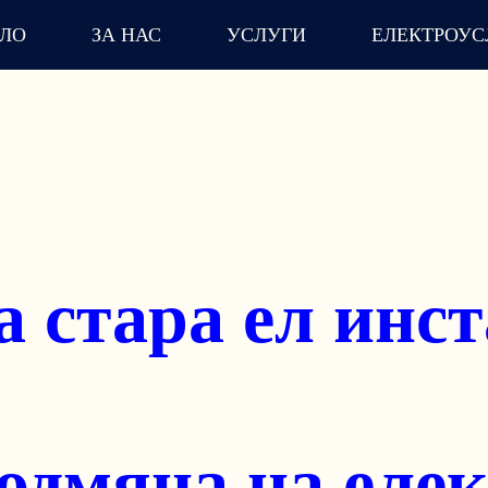
АЛО
ЗА НАС
УСЛУГИ
ЕЛЕКТРОУС
е на монофазн
електроинстал
знеса