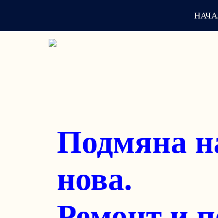
НАЧ
Изграждан
трифазни 
бита и би