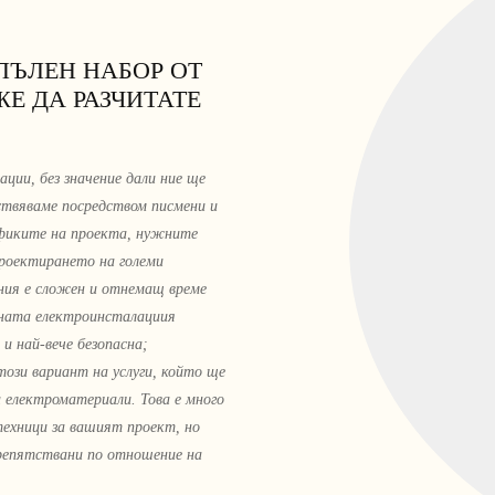
ПЪЛЕН НАБОР ОТ
Е ДА РАЗЧИТАТЕ
ии, без значение дали ние ще
ствяваме посредством писмени и
ификите на проекта, нужните
Проектирането на големи
ения е сложен и отнемащ време
осната електроинсталациия
и най-вече безопасна;
този вариант на услуги, който ще
а електроматериали. Това е много
техници за вашият проект, но
препятствани по отношение на