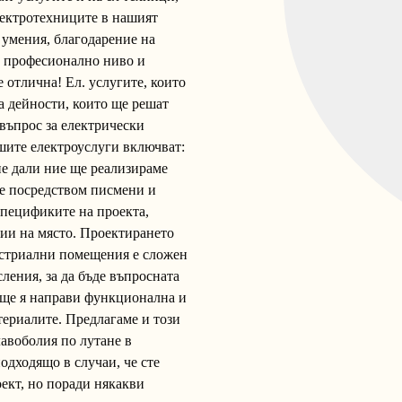
лектротехниците в нашият
умения, благодарение на
но професионално ниво и
е отлична! Ел. услугите, които
 дейности, които ще решат
 въпрос за електрически
шите електроуслуги включват:
ие дали ние ще реализираме
е посредством писмени и
спецификите на проекта,
ии на място. Проектирането
устриални помещения е сложен
ления, за да бъде въпросната
 ще я направи функционална и
териалите. Предлагаме и този
лавоболия по лутане в
одходящо в случаи, че сте
ект, но поради някакви