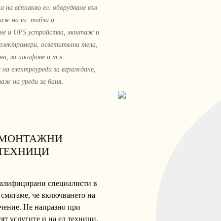
на всякакво ел. оборудване във
аж на ел. табла и
ане и UPS устройства, монтаж и
 електромери, осветитвлни тела,
ни, за шкафове и т.н.
 на електроуреди за вграждане,
аж на уреди за баня.
ОМОНТАЖНИ
ОТЕХНИЦИ
квалифицирани специалисти в
 смятаме, че включването на
ачение. Не напразно при
сят услугите и на ел техници,